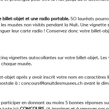
 billet-objet et une radio portable.
50 lauréats pourron
e, les musées non visités pendant la Nuit. Une vignette
guer leur carte radio ! Conservez donc votre billet-obj
inq vignettes autocollantes sur votre billet-objet. Les
de chaque musée.
et-objet après y avoir inscrit votre nom en caractères l
postale à :
concours@lanuitdesmusees.ch
avant le di
e participer en donnant au moins 5 bonnes réponses sur
 juste ici:
CONCOURS
. (A imprimer et à renvoyer par p