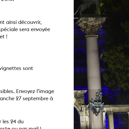
t ainsi découvrir,
 spéciale sera envoyée
et !
 vignettes sont
isibles. Envoyez l’image
manche 27 septembre à
 les 24 du
oste ou par mail.)