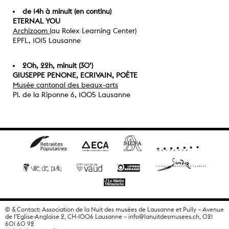
de 14h à minuit (en continu)
ETERNAL YOU
Archizoom
(au Rolex Learning Center)
EPFL, 1015 Lausanne
20h, 22h, minuit (30’)
GIUSEPPE PENONE, ECRIVAIN, POÈTE
Musée cantonal des beaux-arts
Pl. de la Riponne 6, 1005 Lausanne
© & Contact: Association de la Nuit des musées de Lausanne et Pully – Avenue
de l’Eglise-Anglaise 2, CH-1006 Lausanne –
info@lanuitdesmusees.ch
, 021
601 60 92